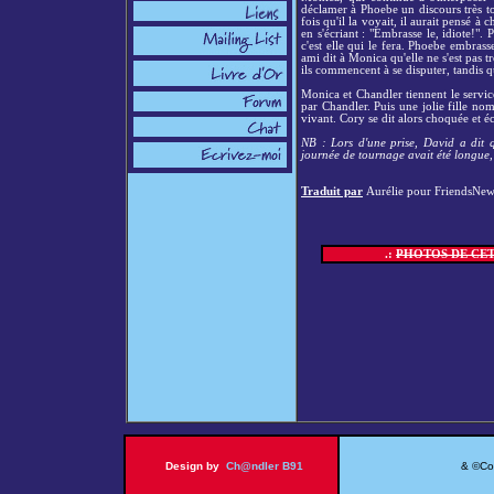
déclamer à Phoebe un discours très tou
fois qu'il la voyait, il aurait pensé 
en s'écriant : "Embrasse le, idiote!"
c'est elle qui le fera. Phoebe embrasse
ami dit à Monica qu'elle ne s'est pas 
ils commencent à se disputer, tandis 
Monica et Chandler tiennent le servic
par Chandler. Puis une jolie fille nom
vivant. Cory se dit alors choquée et éc
NB : Lors d'une prise, David a dit q
journée de tournage avait été longue,
Traduit par
Aurélie pour FriendsNew
.:
PHOTOS DE CET
Design by
Ch@ndler B91
& ©Copy