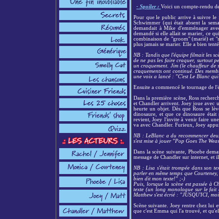
- Spoiler :
Voici un compte-rendu de l
Pour que le public arrive à suivre le f
Schwimmer (qui était absent la semai
demandait à Mike d'emménager avec el
demandé si elle allait se marier, ce q
combinaison de "groom" (marié) et "roo
plus jamais se marier. Elle a bien tent
NB : Tandis que l'équipe filmait les 
de ne pas les faire craquer, surtout 
un craquement. Jim (le chauffeur de s
craquements ont continué. Des membres
une voix a lancé : "C'est Le Blanc qui
Ensuite a commencé le tournage de l'épi
Dans la première scène, Ross recherche
et Chandler arrivent. Joey joue avec u
heurte un objet. Dès que Ross se lèv
dinosaure, et que ce dinosaure était
revient, Joey l'invite à venir faire un
va avec Chandler. Furieux, Joey appui
NB : LeBlanc a du recommencer deux o
s'est mise à jouer "Pop Goes The Weas
Dans la scène suivante, Phoebe deman
message de Chandler sur internet, et 
NB : Lisa s'était trompée dans son text
parler en même temps que Courteney, do
bien dit mon texte!" ;-)
Puis, lorsque la scène est passée à 
texte (un long monologue sur le fait 
Matthew s'est écrié : "JUSQU'ICI, moi 
Scène suivante. Joey rentre chez lui 
que c'est Emma qui l'a trouvé, et qu'el