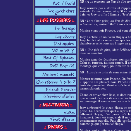
NB : A un moment, au lieu de dire son t
Joey n'arrive pas à dormir et s'appr
entendu Emma remuer, et qu'il est ven
bain, et Joey souffle à Emma : "Je n'a
NB : Lors d'une prise, au lieu de dire
éclaté de rire, surtout Matt. Puis elle 
Monica vient voir Phoebe, qui veut ab
Joey a acheté un nouveau Hugsy à Emm
Joey lui fait alors remarquer que les
chambre avec le nouveau Hugsy en gé
NB : Une fois de plus, Matt LeBlanc
dans sa chambre...
Monica tente de réconforter son mari 
Celui-ci, furieux, fait son entrée. Il
montage quelconque) pour mettre sa t
NB : Lors d'une prise de cette scène, M
Monica retourne voir Phoebe. On frapp
il apporte des plats chinois. Phoebe s'
tente de persuader Monica qu'elle et 
termes platoniques.
Chandler arrive chez Ross, et découvr
que sa mort n'ait suscité aucune réac
son message, il envoie aussi sans le f
Joey a récupéré le vieux Hugsy et est
porte. En découvrant qu'il a repris 
tellement Hugsy, c'est parce qu'il l
imaginer). Joey est ému, mais il ne 
certainement pas elle. Puis elle cond
comme ça que j'ai trouvé Hugsy".
Monica, qui continue à s'interposer 