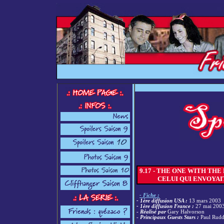
9.17 - THE ONE WITH THE ME
CELUI
QUI ENVOYAI
-
Fiche :
- 1ère diffusion USA :
13 mars 2003
- 1ère diffusion France :
27 mai 200
-
Réalisé par
Gary Halvorson
-
Principaux Guests Stars :
Paul Rudd