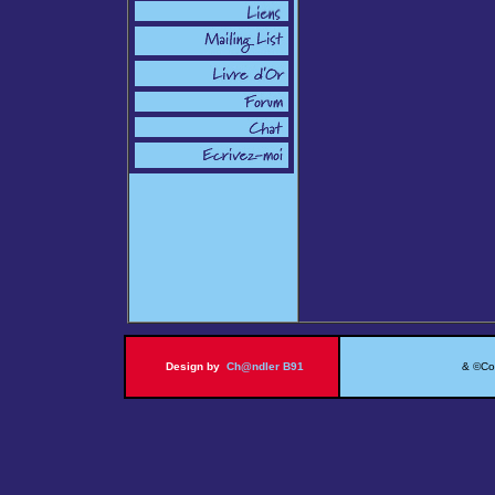
Design by
Ch@ndler B91
& ©Copy