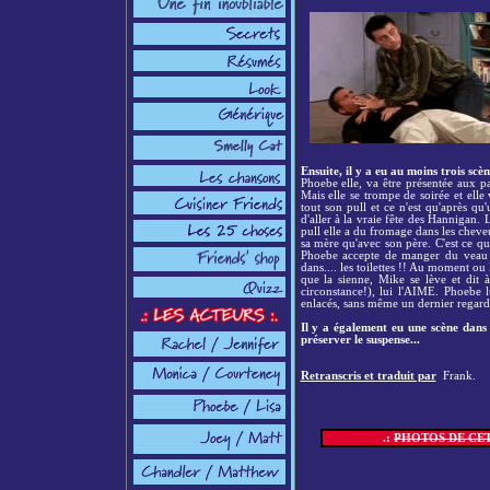
Ensuite, il y a eu au moins trois sc
Phoebe elle, va être présentée aux p
Mais elle se trompe de soirée et elle
tout son pull et ce n'est qu'après qu
d'aller à la vraie fête des Hannigan.
pull elle a du fromage dans les cheveu
sa mère qu'avec son père. C'est ce qu
Phoebe accepte de manger du veau (a
dans.... les toilettes !! Au moment o
que la sienne, Mike se lève et dit
circonstance!), lui l'AIME. Phoebe l
enlacés, sans même un dernier regard 
Il y a également eu une scène dans 
préserver le suspense...
Retranscris et traduit par
Frank.
.:
PHOTOS DE CET