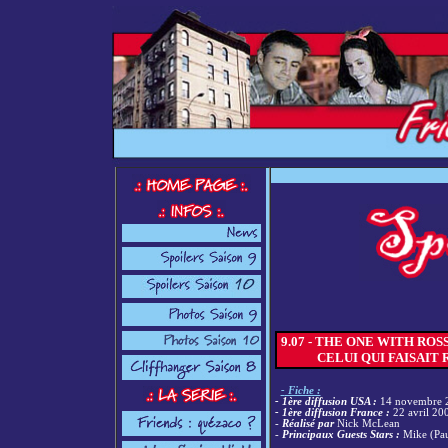
9.07 - THE ONE WITH ROSS'
CELUI QUI FAISAIT RI
-
Fiche :
- 1ère diffusion USA :
14 novembre 
- 1ère diffusion France :
22 avril 20
-
Réalisé par
Nick McLean
-
Principaux Guests Stars :
Mike (Pa